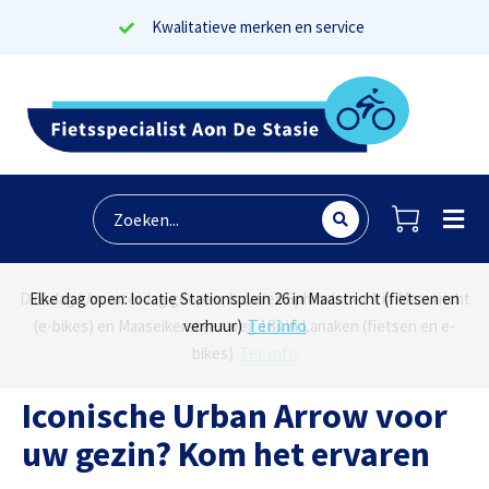
Kwalitatieve merken en service
Lees reviews
Dinsdag t/m zaterdag geopen: locaties Sphinxlunet 1 in Maastricht
Elke dag open: locatie Stationsplein 26 in Maastricht (fietsen en
Onze missie? Tevreden klanten!
Ter info
(e-bikes) en Maaseikersteenweg 183 in Lanaken (fietsen en e-
verhuur)
Ter info
bikes)
Iconische Urban Arrow voor
uw gezin? Kom het ervaren