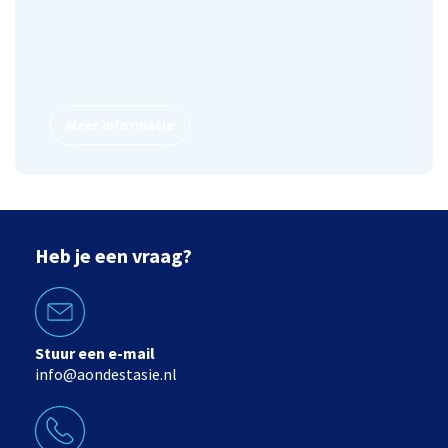
Kiezen voor gemak? Lease een fiets. Voor een vast
bedrag per maand hoef je enkel te trappen, wij
regelen de rest.
Meer informatie
Heb je een vraag?
Stuur een e-mail
info@aondestasie.nl