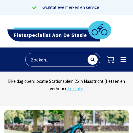
Kwalitatieve merken en service
Lees reviews
Dinsdag t/m zaterdag geopen: locaties Sphinxlunet 1 in Maastricht
Elke dag open: locatie Stationsplein 26 in Maastricht (fietsen en
Onze missie? Tevreden klanten!
Ter info
(e-bikes) en Maaseikersteenweg 183 in Lanaken (fietsen en e-
verhuur)
Ter info
bikes)