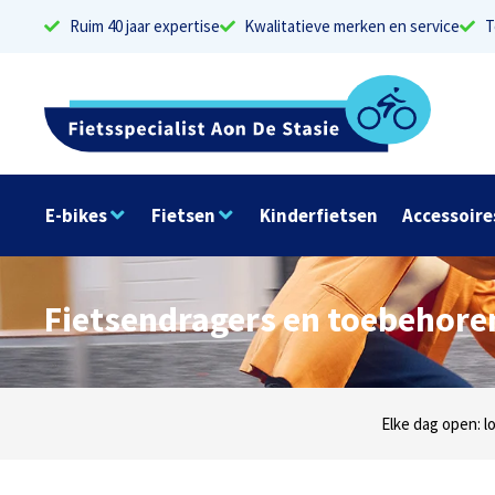
Ruim 40 jaar expertise
Kwalitatieve merken en service
T
E-bikes
Fietsen
Kinderfietsen
Accessoire
Fietsendragers en toebehore
Dinsdag t/m zaterdag geopen: locaties Sphinxlu
Elke dag open: l