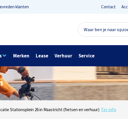
evreden klanten
Contact
Acc
s
Merken
Lease
Verhuur
Service
n
Lees reviews
Ter info
net 1 in Maastricht (e-bikes) en Maaseikersteenweg 183 in Lanaken (fiet
ocatie Stationsplein 26 in Maastricht (fietsen en verhuur)
Onze missie? Tevreden klanten!