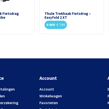
k Fietsdrag
Thule Trekhaak Fietsdrag –
bike
Easyfold 2 XT
€
969
€
799
ce
Account
etalingen
Account
len
Winkelwagen
verzekering
Favorieten