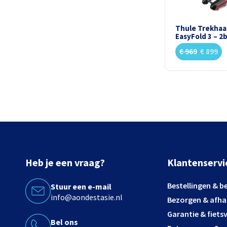
Thule Trekhaa
EasyFold 3 – 2
€
969
€
899
Heb je een vraag?
Klantenservi
Bestellingen & b
Stuur een e-mail
info@aondestasie.nl
Bezorgen & afha
Garantie & fiets
Bel ons