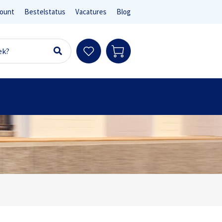
ount
Bestelstatus
Vacatures
Blog
Ter info
sen en e-bikes)