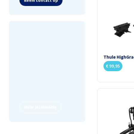
Neem contact op
Lease een fiets
Thule HighGra
Kiezen voor gemak? Lease
€
99,95
een fiets. Voor een vast
bedrag per maand hoef je
enkel te trappen, wij
regelen de rest.
Meer informatie