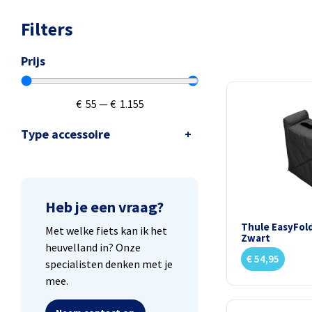
Filters
Prijs
€
55
—
€
1.155
Type accessoire
Heb je een vraag?
Thule EasyFold
Met welke fiets kan ik het
Zwart
heuvelland in? Onze
€
54,95
specialisten denken met je
mee.