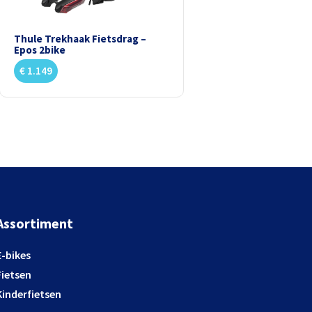
Thule Trekhaak Fietsdrag –
Epos 2bike
€
1.149
Assortiment
E-bikes
Fietsen
Kinderfietsen