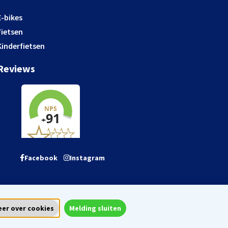
E-bikes
Fietsen
Kinderfietsen
Reviews
Facebook
Instagram
er over cookies
Melding sluiten
orwaarden
Privacy & cookies
Colofon