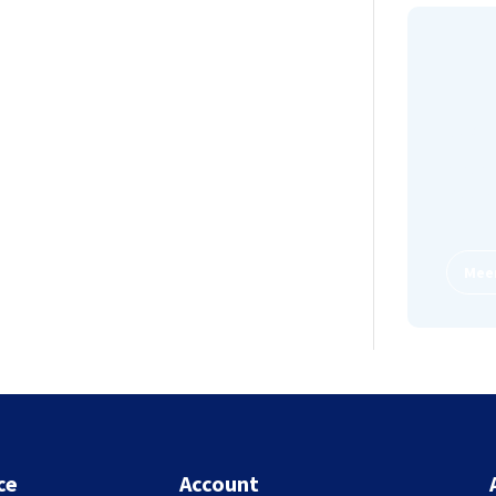
Leas
Kiezen
Voor e
enkel 
Meer
ce
Account