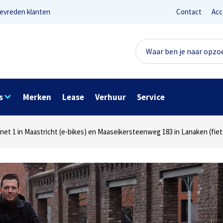
evreden klanten
Contact
Acc
s
Merken
Lease
Verhuur
Service
Lees reviews
Ter info
net 1 in Maastricht (e-bikes) en Maaseikersteenweg 183 in Lanaken (fiet
ocatie Stationsplein 26 in Maastricht (fietsen en verhuur)
Onze missie? Tevreden klanten!