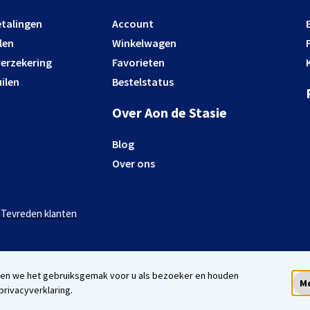
etalingen
Account
len
Winkelwagen
verzekering
Favorieten
ilen
Bestelstatus
Over Aon de Stasie
Blog
Over ons
Tevreden klanten
eren we het gebruiksgemak voor u als bezoeker en houden
Me
 privacyverklaring.
Algemene vo