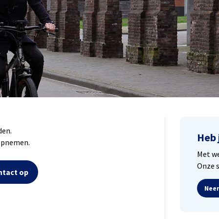
den.
Heb 
 opnemen.
Met we
Onze s
tact op
Neem