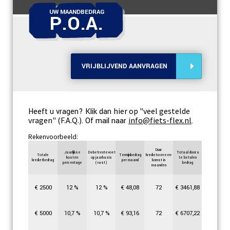
UW MAANDBEDRAG
P.O.A.
VRIJBLIJVEND AANVRAGEN
hier op "veel gestelde
Heeft u vragen? Klik dan
vragen" (F.A.Q.)
info@fiets-flex.nl
. Of mail naar
.
Rekenvoorbeeld:
Duur
Jaarlijkse
Debetrentevoet
Totaal door u
Totale
Termijnbedrag
kredietovereen-
kosten
op jaarbasis
te betalen
kredietbedrag
per maand
komst in
percentage
(vast)
bedrag
maanden
€
2500
12
%
12
%
€
48,08
72
€
3461,88
€
5000
10,7
%
10,7
%
€
93,16
72
€
6707,22