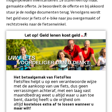
mogelijkheden inventariseren. Ze sturen een op maat
gemaakte offerte. Je beoordeelt de offerte en bij akkoord
stuur je de nodige documenten terug. Vervolgens wordt
het geld voor je fiets of e-bike naar jou overgemaakt of
rechtstreeks naar de fietsenwinkel.
UW FIETS
VOORDELIGER DAN U DENKT
Het betaalgemak van FietsFlex
FietsFlex helpt u op een verantwoorde wijze
met de aankoop van uw
fiets
, dus geen
verrassingen achteraf, met een laag vast
maandbedrag weet u altijd waar u aan toe
bent, daarbij heeft u de vrijheid om
altijd
kosteloos extra af te lossen wanneer u
maar wilt!