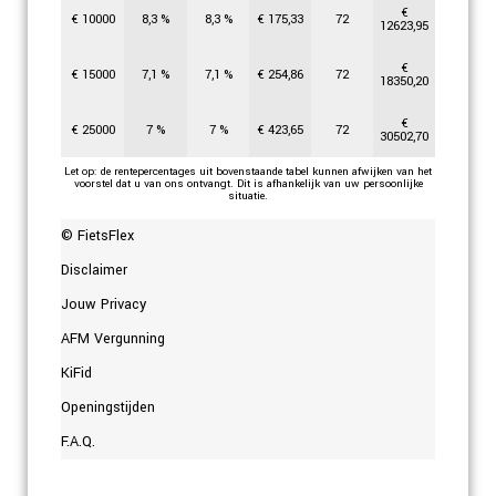
€
€
10000
8,3
%
8,3
%
€
175,33
72
12623,95
€
€
15000
7,1
%
7,1
%
€
254,86
72
18350,20
€
€
25000
7
%
7
%
€
423,65
72
30502,70
Let op: de rentepercentages uit bovenstaande tabel kunnen afwijken van het
voorstel dat u van ons ontvangt. Dit is afhankelijk van uw persoonlijke
situatie.
© FietsFlex
Disclaimer
Jouw Privacy
AFM Vergunning
KiFid
Openingstijden
F.A.Q.