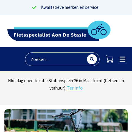
Kwalitatieve merken en service
Lees reviews
Dinsdag t/m zaterdag geopen: locaties Sphinxlunet 1 in Maastricht
Elke dag open: locatie Stationsplein 26 in Maastricht (fietsen en
Onze missie? Tevreden klanten!
Ter info
(e-bikes) en Maaseikersteenweg 183 in Lanaken (fietsen en e-
verhuur)
Ter info
bikes)