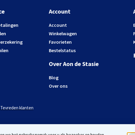
ce
Account
etalingen
Account
len
Winkelwagen
verzekering
Favorieten
ilen
Bestelstatus
Over Aon de Stasie
Blog
Over ons
Tevreden klanten
eren we het gebruiksgemak voor u als bezoeker en houden