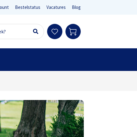
ount
Bestelstatus
Vacatures
Blog
Ter info
sen en e-bikes)