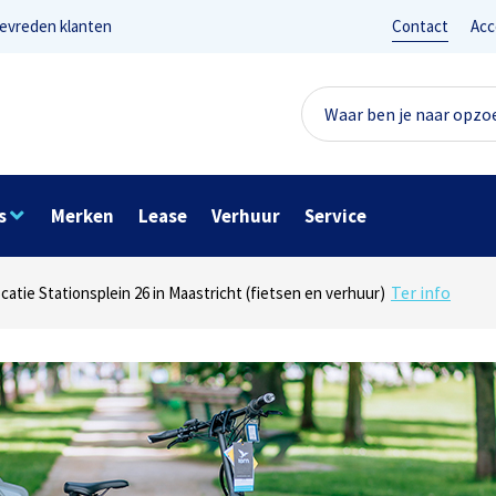
evreden klanten
Contact
Acc
s
Merken
Lease
Verhuur
Service
Lees reviews
Ter info
net 1 in Maastricht (e-bikes) en Maaseikersteenweg 183 in Lanaken (fiet
ocatie Stationsplein 26 in Maastricht (fietsen en verhuur)
Onze missie? Tevreden klanten!