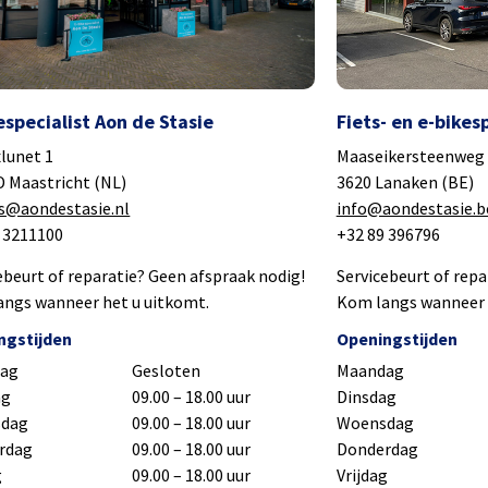
Fiets- en e-bikes
especialist Aon de Stasie
Maaseikersteenweg
lunet 1
3620 Lanaken (BE)
 Maastricht (NL)
info@aondestasie.b
es@aondestasie.nl
+32 89 396796
3 3211100
Servicebeurt of repa
ebeurt of reparatie? Geen afspraak nodig!
Kom langs wanneer 
ngs wanneer het u uitkomt.
Openingstijden
ngstijden
Maandag
ag
Gesloten
Dinsdag
ag
09.00 – 18.00 uur
Woensdag
dag
09.00 – 18.00 uur
Donderdag
rdag
09.00 – 18.00 uur
Vrijdag
g
09.00 – 18.00 uur