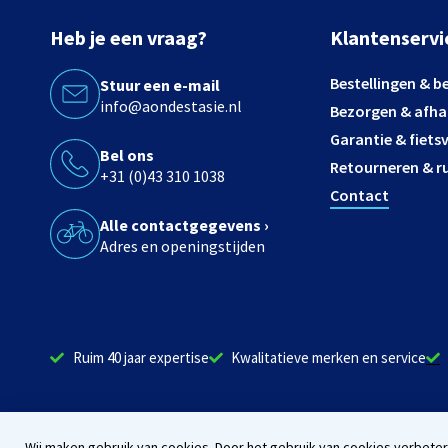
Heb je een vraag?
Klantenservi
Bestellingen & b
Stuur een e-mail
info@aondestasie.nl
Bezorgen & afha
Garantie & fiets
Bel ons
Retourneren & ru
+31 (0)43 310 1038
Contact
Alle contactgegevens ›
Adres en openingstijden
Ruim 40 jaar expertise
Kwalitatieve merken en service
Wij maken gebruik van cookies. Door het gebruik van cookies verbet