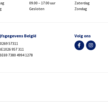
Zaterdag
dag
09.00 – 17.00 uur
Zondag
g
Gesloten
jfsgegevens België
Volg ons
10269 57311
BE1026 957 311
BE69 7380 4994 1278