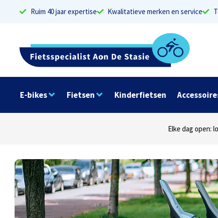
Ruim 40 jaar expertise
Kwalitatieve merken en service
T
E-bikes
Fietsen
Kinderfietsen
Accessoire
Dinsdag t/m zaterdag geopen: locaties Sphinxlu
Elke dag open: l