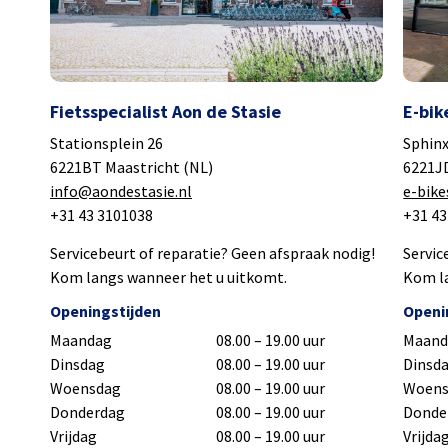
Fietsspecialist Aon de Stasie
E-bik
Stationsplein 26
Sphinx
6221BT Maastricht (NL)
6221JD
info@aondestasie.nl
e-bik
+31 43 3101038
+31 4
Servicebeurt of reparatie? Geen afspraak nodig!
Servic
Kom langs wanneer het u uitkomt.
Kom la
Openingstijden
Openi
Maandag
08.00 – 19.00 uur
Maand
Dinsdag
08.00 – 19.00 uur
Dinsd
Woensdag
08.00 – 19.00 uur
Woens
Donderdag
08.00 – 19.00 uur
Donde
Vrijdag
08.00 – 19.00 uur
Vrijda