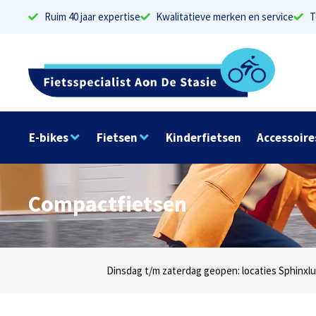
Ruim 40 jaar expertise
Kwalitatieve merken en service
T
E-bikes
Fietsen
Kinderfietsen
Accessoire
Compactfietsen
Dinsdag t/m zaterdag geopen: locaties Sphinxlu
Elke dag open: l