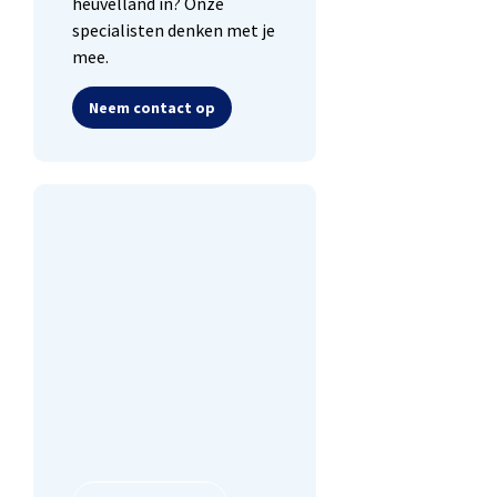
heuvelland in? Onze
specialisten denken met je
mee.
Neem contact op
Lease een fiets
Kiezen voor gemak? Lease
een fiets. Voor een vast
bedrag per maand hoef je
enkel te trappen, wij
regelen de rest.