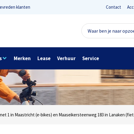
evreden klanten
Contact
Acc
s
Merken
Lease
Verhuur
Service
Lees reviews
Ter info
net 1 in Maastricht (e-bikes) en Maaseikersteenweg 183 in Lanaken (fiet
ocatie Stationsplein 26 in Maastricht (fietsen en verhuur)
Onze missie? Tevreden klanten!