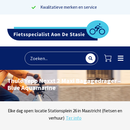
Kwalitatieve merken en service
Thule Yepp Nexxt 2 Maxi Bagagedrager –
Blue Aquamarine
Lees reviews
Dinsdag t/m zaterdag geopen: locaties Sphinxlunet 1 in Maastricht
Elke dag open: locatie Stationsplein 26 in Maastricht (fietsen en
Onze missie? Tevreden klanten!
Ter info
(e-bikes) en Maaseikersteenweg 183 in Lanaken (fietsen en e-
verhuur)
Ter info
bikes)