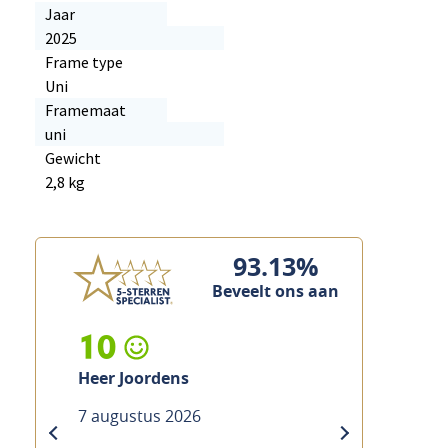
Jaar
2025
Frame type
Uni
Framemaat
uni
Gewicht
2,8 kg
93.13%
Beveelt ons aan
10
Heer Custers
7 augustus 2026
previous
next