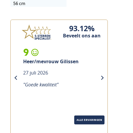
56 cm
93.12%
Beveelt ons aan
9
10
Heer/mevrouw Gilissen
Mevrou
27 juli 2026
21 juli 2
previous
next
"Goede kwaliteit"
"Goede ser
over de fi
merk je da
genomen.
ALLE ERVARINGEN