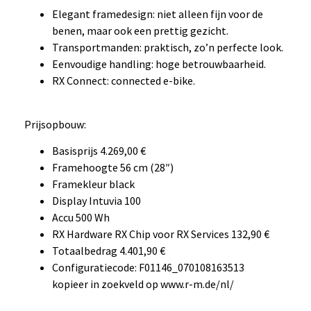
Elegant framedesign: niet alleen fijn voor de
benen, maar ook een prettig gezicht.
Transportmanden: praktisch, zo’n perfecte look.
Eenvoudige handling: hoge betrouwbaarheid.
RX Connect: connected e-bike.
Prijsopbouw:
Basisprijs 4.269,00 €
Framehoogte 56 cm (28″)
Framekleur black
Display Intuvia 100
Accu 500 Wh
RX Hardware RX Chip voor RX Services 132,90 €
Totaalbedrag 4.401,90 €
Configuratiecode: F01146_070108163513
kopieer in zoekveld op www.r-m.de/nl/