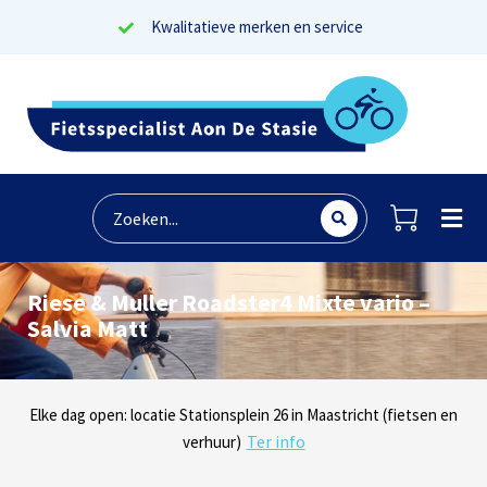
Kwalitatieve merken en service
Riese & Muller Roadster4 Mixte vario –
Salvia Matt
Lees reviews
Dinsdag t/m zaterdag geopen: locaties Sphinxlunet 1 in Maastricht
Elke dag open: locatie Stationsplein 26 in Maastricht (fietsen en
Onze missie? Tevreden klanten!
Ter info
(e-bikes) en Maaseikersteenweg 183 in Lanaken (fietsen en e-
verhuur)
Ter info
bikes)