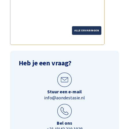
over de fiets Hoewel het druk is,
merk je dat echt de tijd wordt
genomen."
ALLE ERVARINGEN
Heb je een vraag?
Stuur een e-mail
info@aondestasie.nl
Bel ons