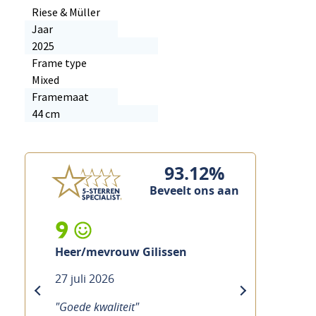
Riese & Müller
Jaar
2025
Frame type
Mixed
Framemaat
44 cm
93.12%
Beveelt ons aan
10
Mevrouw Ramakers
21 juli 2026
previous
next
"Goede service Duidelijke uitleg