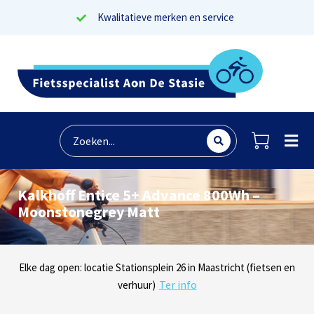
Kwalitatieve merken en service
Kalkhoff Entice 5+ Advance 800Wh –
Moonstonegrey Matt
Lees reviews
Dinsdag t/m zaterdag geopen: locaties Sphinxlunet 1 in Maastricht
Elke dag open: locatie Stationsplein 26 in Maastricht (fietsen en
Onze missie? Tevreden klanten!
Ter info
(e-bikes) en Maaseikersteenweg 183 in Lanaken (fietsen en e-
verhuur)
Ter info
bikes)