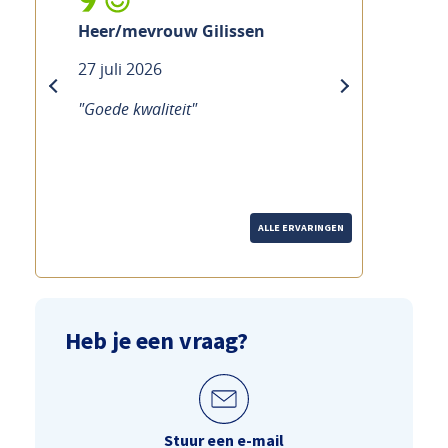
10
lissen
Mevrouw Ramakers
21 juli 2026
previous
next
"Goede service Duidelijke uitleg
over de fiets Hoewel het druk is,
merk je dat echt de tijd wordt
genomen."
ALLE ERVARINGEN
Heb je een vraag?
Stuur een e-mail