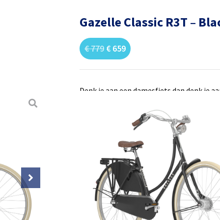
Gazelle Classic R3T – Bl
€
779
€
659
Denk je aan een damesfiets dan denk je aan
dan denk je aan de Classic. Denk je aan ee
Hun kenmerkende frames zijn al talloze 
nostalgische uitstraling blijft al jaren o
wel met de tijd mee. Klassieke Gazelle-kw
comfort.
Zeer comfortabele rechtop zithoud
Gemakkelijk schakelen met Shiman
Veilig remmen met terugtraprem en
Kettingkast en jasbeschermer van 