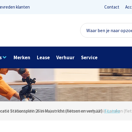
evreden klanten
Contact
Acc
s
Merken
Lease
Verhuur
Service
Lees reviews
Ter info
net 1 in Maastricht (e-bikes) en Maaseikersteenweg 183 in Lanaken (fiet
ocatie Stationsplein 26 in Maastricht (fietsen en verhuur)
Onze missie? Tevreden klanten!