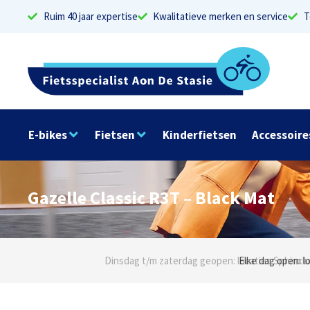
Ruim 40 jaar expertise
Kwalitatieve merken en service
T
E-bikes
Fietsen
Kinderfietsen
Accessoire
Gazelle Classic R3T – Black Mat
Dinsdag t/m zaterdag geopen: locaties Sphinxlu
Elke dag open: l