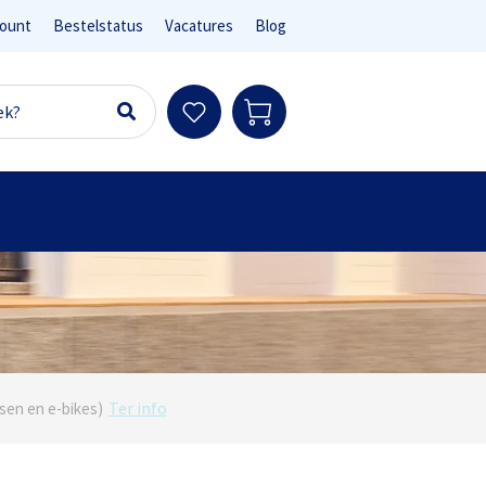
ount
Bestelstatus
Vacatures
Blog
Ter info
sen en e-bikes)