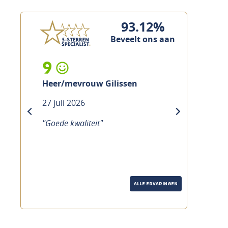
93.12%
Beveelt ons aan
9
Heer/mevrouw Gilissen
27 juli 2026
previous
next
"Goede kwaliteit"
ALLE ERVARINGEN