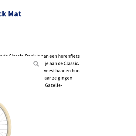
ack Mat
 de Classic. Denk je aan een herenfiets
n omafiets… dan denk je aan de Classic.
jaren nagenoeg onverwoestbaar en hun
nverminderd populair. Maar ze gingen
aliteit met eigentijds Gazelle-
ing
o Nexus 3
 rollerbrake
authentiek lakdoek