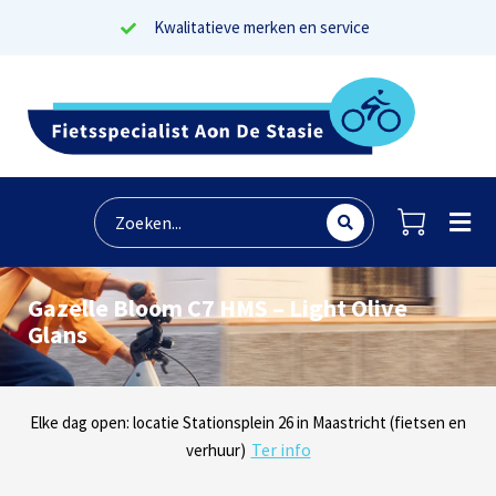
Kwalitatieve merken en service
Gazelle Bloom C7 HMS – Light Olive
Glans
Lees reviews
Dinsdag t/m zaterdag geopen: locaties Sphinxlunet 1 in Maastricht
Elke dag open: locatie Stationsplein 26 in Maastricht (fietsen en
Onze missie? Tevreden klanten!
Ter info
(e-bikes) en Maaseikersteenweg 183 in Lanaken (fietsen en e-
verhuur)
Ter info
bikes)