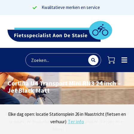
Kwalitatieve merken en service
Cortina U4 Transport Mini RN3 24 inch –
Jet Black Matt
Lees reviews
Dinsdag t/m zaterdag geopen: locaties Sphinxlunet 1 in Maastricht
Elke dag open: locatie Stationsplein 26 in Maastricht (fietsen en
Onze missie? Tevreden klanten!
Ter info
(e-bikes) en Maaseikersteenweg 183 in Lanaken (fietsen en e-
verhuur)
Ter info
bikes)