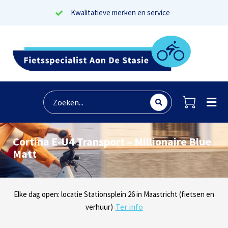
Kwalitatieve merken en service
Cortina E-U4 Transport – Millionaire Blue
Matt
Lees reviews
Dinsdag t/m zaterdag geopen: locaties Sphinxlunet 1 in Maastricht
Elke dag open: locatie Stationsplein 26 in Maastricht (fietsen en
Onze missie? Tevreden klanten!
Ter info
(e-bikes) en Maaseikersteenweg 183 in Lanaken (fietsen en e-
verhuur)
Ter info
bikes)