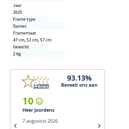
Jaar
2025
Frame type
Dames
Framemaat
47 cm, 52 cm, 57 cm
Gewicht
2 kg
93.13%
Beveelt ons aan
10
10
Heer Joordens
Heer Custers
7 augustus 2026
7 augustus 20
previous
next