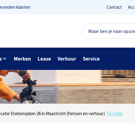
evreden klanten
Contact
Acc
s
Merken
Lease
Verhuur
Service
Lees reviews
Ter info
net 1 in Maastricht (e-bikes) en Maaseikersteenweg 183 in Lanaken (fiet
ocatie Stationsplein 26 in Maastricht (fietsen en verhuur)
Onze missie? Tevreden klanten!