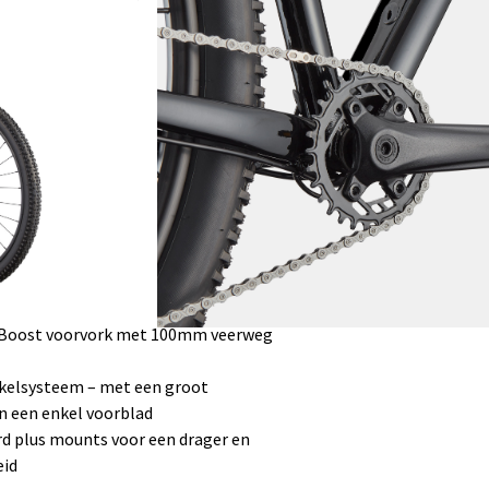
al rijdend je zadelhoogte aan te
allen jaren aan innovatieve knowhow
, lichte commutes, door de stad cruisen
minium frame
” bij de XS en S voor de beste mix van
Boost voorvork met 100mm veerweg
kelsysteem – met een groot
n een enkel voorblad
d plus mounts voor een drager en
eid