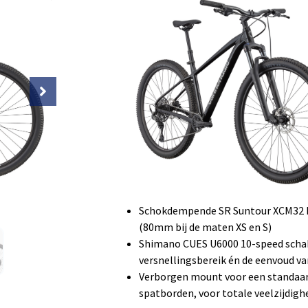
omlaag.
Met ook nog een 130mm dropper om 
passen bewijst de Trail 1 dat tient
zich altijd uitbetalen – elke rit weer.
Waarvoor gebruik je hem trailrijden
en gewoon lol trappen.
Hoogtepunten
Licht, duurzaam SmartForm C3 alu
29” wielen bij de grotere maten, 27.5
bikefit en snelheid
Schokdempende SR Suntour XCM32 
(80mm bij de maten XS en S)
Shimano CUES U6000 10-speed scha
versnellingsbereik én de eenvoud va
Verborgen mount voor een standaar
spatborden, voor totale veelzijdigh