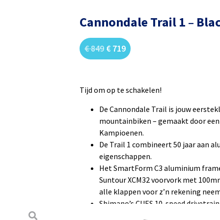
Cannondale Trail 1 – Bla
€
849
€
719
Tijd om op te schakelen!
De Cannondale Trail is jouw eerstek
mountainbiken – gemaakt door een 
Kampioenen.
De Trail 1 combineert 50 jaar aan 
eigenschappen.
Het SmartForm C3 aluminium frame i
Suntour XCM32 voorvork met 100mm
alle klappen voor z’n rekening neemt
Shimano’s CUES 10-speed drivetrain
met de Tektro hydraulische schijfre