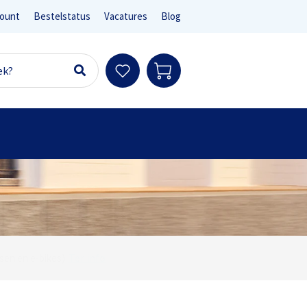
ount
Bestelstatus
Vacatures
Blog
Ter info
sen en e-bikes)