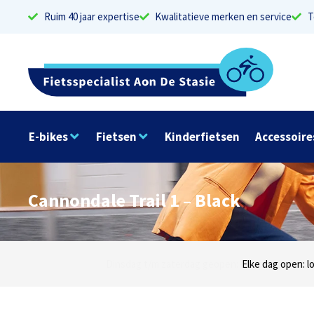
Ruim 40 jaar expertise
Kwalitatieve merken en service
T
E-bikes
Fietsen
Kinderfietsen
Accessoire
Cannondale Trail 1 – Black
Dinsdag t/m zaterdag geopen: locaties Sphinxlu
Elke dag open: l