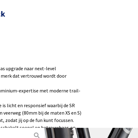
ck
las upgrade naar next-level
merk dat vertrouwd wordt door
aluminium-expertise met moderne trail-
s licht en responsief waarbij de SR
 veerweg (80mm bij de maten XS en S)
, zodat jij op de fun kunt focussen.
 schakelt soepel en betrouwbaar, en
mmen rij je overal vol vertrouwen