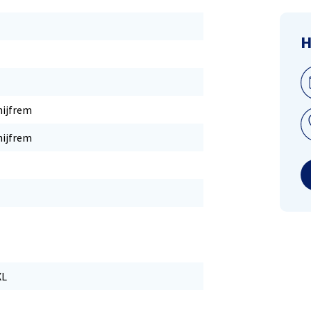
H
hijfrem
hijfrem
XL