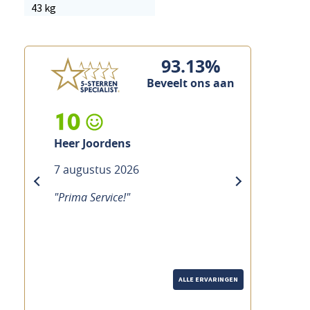
43 kg
93.13%
Beveelt ons aan
10
10
Heer Joordens
Heer Custers
7 augustus 2026
7 augustus 2026
previous
next
"Prima Service!"
"Prima service, vakkun
ALLE ERVARINGEN