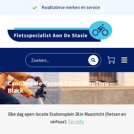
Kwalitatieve merken en service
Cannondale Tesoro 1 Low StepThru –
Black
Lees reviews
Dinsdag t/m zaterdag geopen: locaties Sphinxlunet 1 in Maastricht
Elke dag open: locatie Stationsplein 26 in Maastricht (fietsen en
Onze missie? Tevreden klanten!
Ter info
(e-bikes) en Maaseikersteenweg 183 in Lanaken (fietsen en e-
verhuur)
Ter info
bikes)