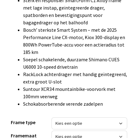
Sterk en responsief SmartForm C1 Alloy frame
met lage instap, geïntegreerde drager,
spatborden en bevestigingspunt voor
bagagedrager op het balhoofd
Bosch’ sterkste Smart System – met de 2025
Performance Line CX-motor, Kiox 300-display en
800Wh PowerTube-accu voor een actieradius tot
185 km
Soepel schakelende, duurzame Shimano CUES
U6000 10-speed drivetrain
RackLock achterdrager met handig geïntegreerd,
extra groot U-slot
Suntour XCR34 mountainbike-voorvork met
100mm veerweg
Schokabsorberende verende zadelpen
Frame type
Framemaat