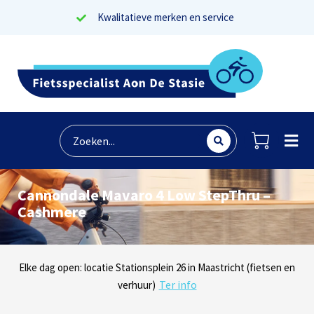
Kwalitatieve merken en service
Cannondale Mavaro 4 Low StepThru –
Cashmere
Lees reviews
Dinsdag t/m zaterdag geopen: locaties Sphinxlunet 1 in Maastricht
Elke dag open: locatie Stationsplein 26 in Maastricht (fietsen en
Onze missie? Tevreden klanten!
Ter info
(e-bikes) en Maaseikersteenweg 183 in Lanaken (fietsen en e-
verhuur)
Ter info
bikes)