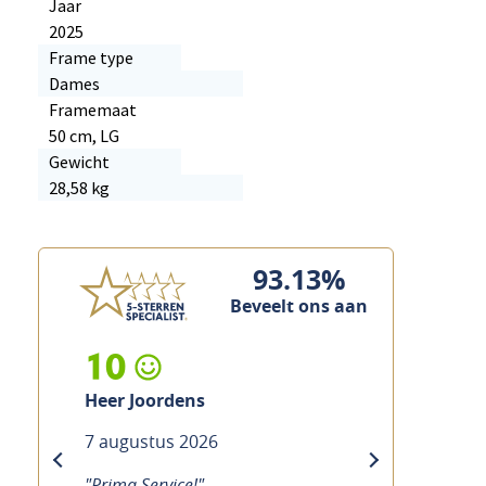
Jaar
2025
Frame type
Dames
Framemaat
50 cm, LG
Gewicht
28,58 kg
93.13%
Beveelt ons aan
10
Heer Custers
7 augustus 2026
previous
next
"Prima service, vakkundig en snel"