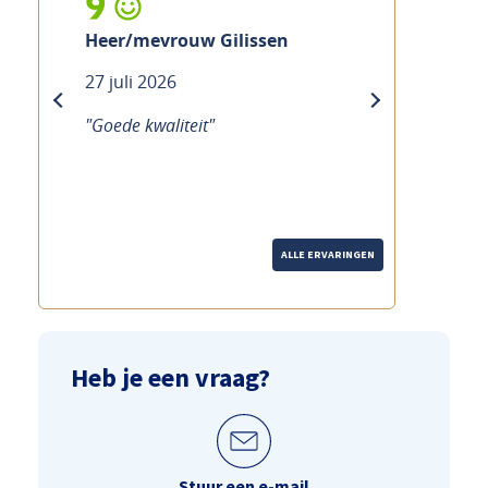
9
10
Heer/mevrouw Gilissen
Mevrouw Ramak
27 juli 2026
21 juli 2026
previous
next
"Goede kwaliteit"
"Goede service Duid
over de fiets Hoewe
merk je dat echt de
genomen."
ALLE ERVARINGEN
Heb je een vraag?
Stuur een e-mail