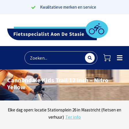
Kwalitatieve merken en service
Cannondale Kids Trail 12 inch – Nitro
Yellow
Lees reviews
Dinsdag t/m zaterdag geopen: locaties Sphinxlunet 1 in Maastricht
Elke dag open: locatie Stationsplein 26 in Maastricht (fietsen en
Onze missie? Tevreden klanten!
Ter info
(e-bikes) en Maaseikersteenweg 183 in Lanaken (fietsen en e-
verhuur)
Ter info
bikes)