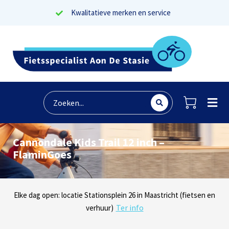
Kwalitatieve merken en service
Cannondale Kids Trail 12 inch –
FlaminGoes
Lees reviews
Dinsdag t/m zaterdag geopen: locaties Sphinxlunet 1 in Maastricht
Elke dag open: locatie Stationsplein 26 in Maastricht (fietsen en
Onze missie? Tevreden klanten!
Ter info
(e-bikes) en Maaseikersteenweg 183 in Lanaken (fietsen en e-
verhuur)
Ter info
bikes)