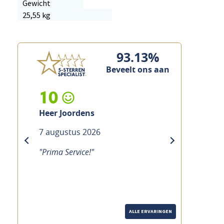
Gewicht
25,55 kg
93.13%
Beveelt ons aan
10
Heer Custers
7 augustus 2026
previous
next
"Prima service, vakkundig en snel"
ALLE ERVARINGEN