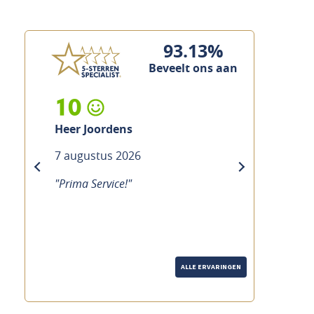
93.13%
Beveelt ons aan
10
Heer Joordens
7 augustus 2026
previous
next
"Prima Service!"
ALLE ERVARINGEN