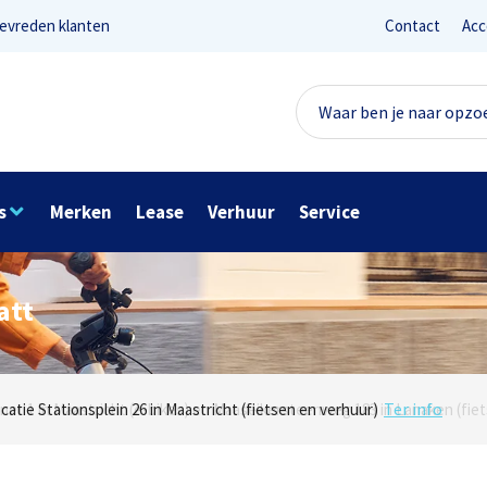
evreden klanten
Contact
Acc
s
Merken
Lease
Verhuur
Service
att
Lees reviews
Ter info
net 1 in Maastricht (e-bikes) en Maaseikersteenweg 183 in Lanaken (fiet
ocatie Stationsplein 26 in Maastricht (fietsen en verhuur)
Onze missie? Tevreden klanten!