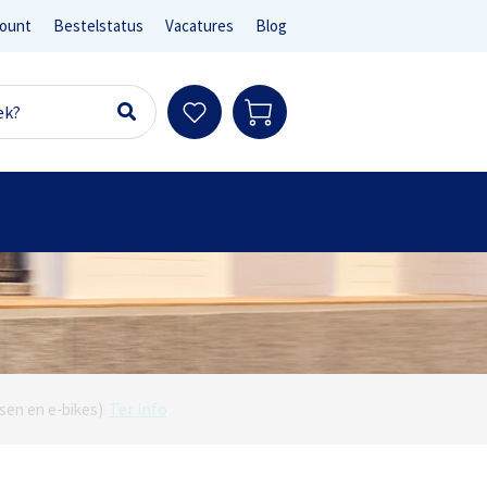
ount
Bestelstatus
Vacatures
Blog
Ter info
sen en e-bikes)