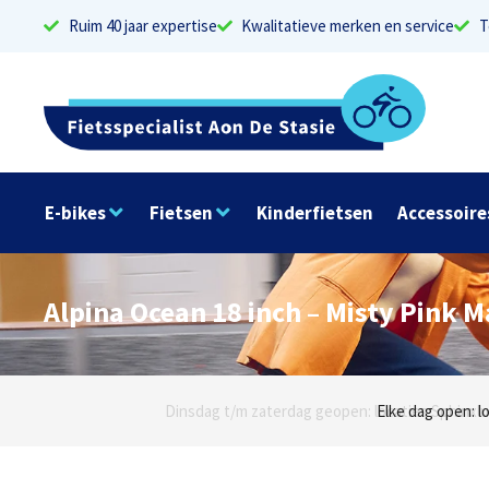
Ruim 40 jaar expertise
Kwalitatieve merken en service
T
E-bikes
Fietsen
Kinderfietsen
Accessoire
Alpina Ocean 18 inch – Misty Pink M
Dinsdag t/m zaterdag geopen: locaties Sphinxlu
Elke dag open: l