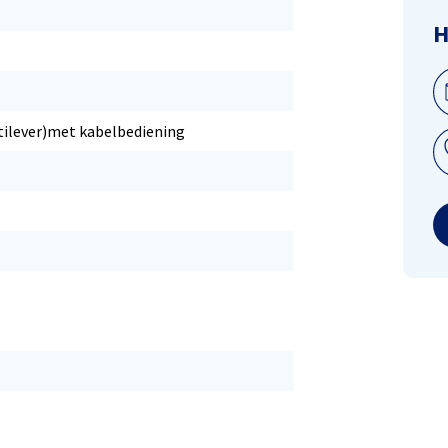
H
tilever)met kabelbediening