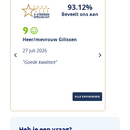
93.12%
Beveelt ons aan
9
Heer/mevrouw Gilissen
27 juli 2026
previous
next
"Goede kwaliteit"
ALLE ERVARINGEN
Heb je een vraag?