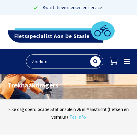
Kwalitatieve merken en service
Trekhaakdragers
Lees reviews
Dinsdag t/m zaterdag geopen: locaties Sphinxlunet 1 in Maastricht
Elke dag open: locatie Stationsplein 26 in Maastricht (fietsen en
Onze missie? Tevreden klanten!
Ter info
(e-bikes) en Maaseikersteenweg 183 in Lanaken (fietsen en e-
verhuur)
Ter info
bikes)