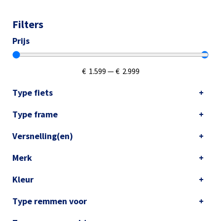
Filters
Prijs
€
1.599
—
€
2.999
Type fiets
Type frame
Versnelling(en)
Merk
Kleur
Type remmen voor