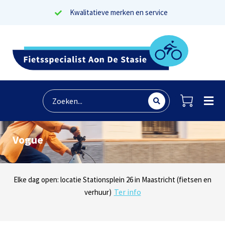
Kwalitatieve merken en service
Vogue
Lees reviews
Dinsdag t/m zaterdag geopen: locaties Sphinxlunet 1 in Maastricht
Elke dag open: locatie Stationsplein 26 in Maastricht (fietsen en
Onze missie? Tevreden klanten!
Ter info
(e-bikes) en Maaseikersteenweg 183 in Lanaken (fietsen en e-
verhuur)
Ter info
bikes)