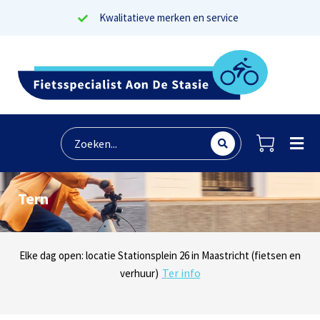
Kwalitatieve merken en service
Tern
Lees reviews
Dinsdag t/m zaterdag geopen: locaties Sphinxlunet 1 in Maastricht
Elke dag open: locatie Stationsplein 26 in Maastricht (fietsen en
Onze missie? Tevreden klanten!
Ter info
(e-bikes) en Maaseikersteenweg 183 in Lanaken (fietsen en e-
verhuur)
Ter info
bikes)