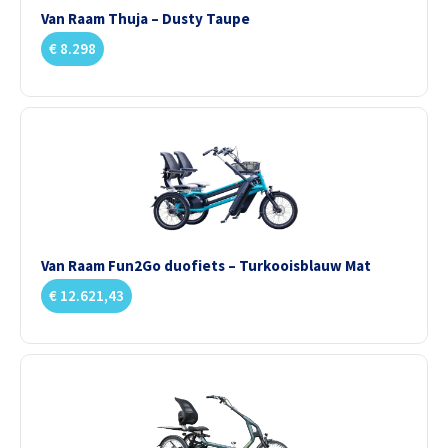
Van Raam Thuja – Dusty Taupe
€
8.298
Van Raam Fun2Go duofiets – Turkooisblauw Mat
€
12.621,43