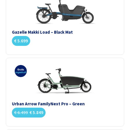
Gazelle Makki Load – Black Mat
€
5.699
Urban Arrow FamilyNext Pro – Green
€
6.499
€
5.849