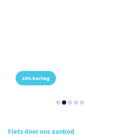
Iconische Urban Arrow
voor uw gezin? Kom het
ervaren
10% korting
Fiets door ons aanbod