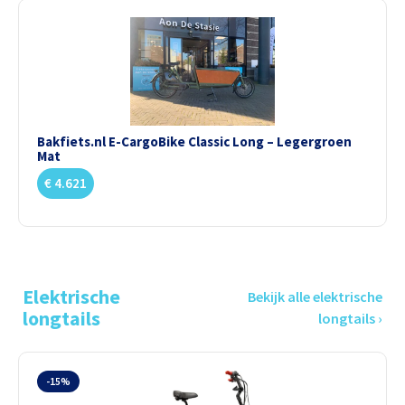
Bakfiets.nl E-CargoBike Classic Long – Legergroen
Mat
€
4.621
Elektrische
Bekijk alle elektrische
longtails
longtails ›
-15%