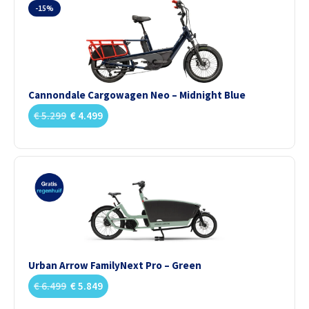
-15%
Cannondale Cargowagen Neo – Midnight Blue
€
5.299
€
4.499
Urban Arrow FamilyNext Pro – Green
€
6.499
€
5.849