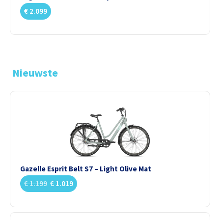
€
2.099
Nieuwste
Gazelle Esprit Belt S7 – Light Olive Mat
€
1.199
€
1.019